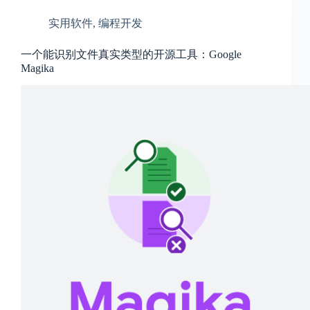
c
a
实用软件
,
编程开发
l
A
d
一个能识别文件真实类型的开源工具：Google
d
Magika
r
e
s
s
3
0
4
N
o
r
t
h
C
a
r
d
i
n