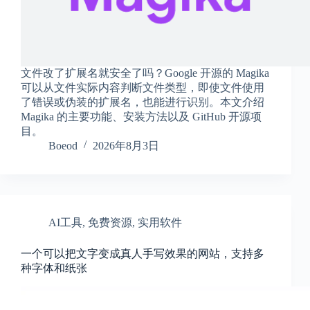
a
l
S
t
.
D
文件改了扩展名就安全了吗？Google 开源的 Magika
o
可以从文件实际内容判断文件类型，即使文件使用
r
了错误或伪装的扩展名，也能进行识别。本文介绍
c
Magika 的主要功能、安装方法以及 GitHub 开源项
h
目。
e
Boeod
2026年8月3日
s
t
e
r
C
e
n
AI工具
,
免费资源
,
实用软件
t
e
一个可以把文字变成真人手写效果的网站，支持多
r
种字体和纸张
,
M
A
0