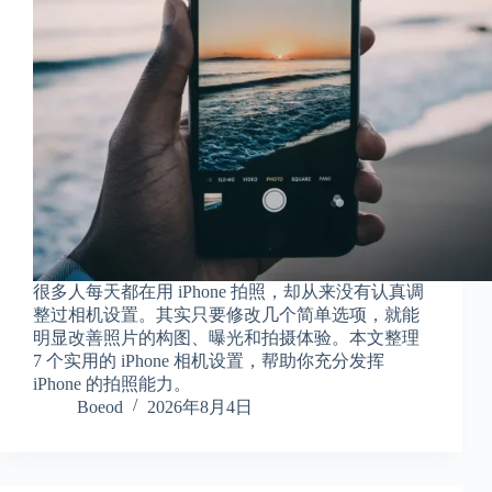
享
联
系
我
资
源
分
享
隐
私
政
很多人每天都在用 iPhone 拍照，却从来没有认真调
策
整过相机设置。其实只要修改几个简单选项，就能
明显改善照片的构图、曝光和拍摄体验。本文整理
7 个实用的 iPhone 相机设置，帮助你充分发挥
iPhone 的拍照能力。
P
Boeod
2026年8月4日
h
y
s
i