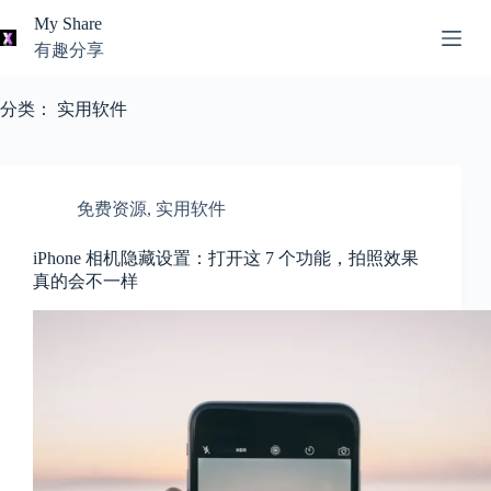
跳
My Share
过
有趣分享
内
AI
容
无
工
分类：
实用软件
结
具
果
导
航
关
免费资源
,
实用软件
于
我
iPhone 相机隐藏设置：打开这 7 个功能，拍照效果
真的会不一样
本
站
推
荐
资
源
知
识
分