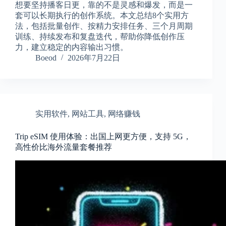
想要坚持播客日更，靠的不是灵感和爆发，而是一
套可以长期执行的创作系统。本文总结8个实用方
法，包括批量创作、按精力安排任务、三个月周期
训练、持续发布和复盘迭代，帮助你降低创作压
力，建立稳定的内容输出习惯。
Boeod
2026年7月22日
实用软件
,
网站工具
,
网络赚钱
Trip eSIM 使用体验：出国上网更方便，支持 5G，
高性价比海外流量套餐推荐