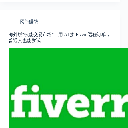
c
a
l
A
网络赚钱
d
d
r
海外版“技能交易市场”：用 AI 接 Fiverr 远程订单，
e
普通人也能尝试
s
s
3
0
4
N
o
r
t
h
C
a
r
d
i
n