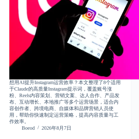
享
联
系
我
资
源
分
享
隐
私
政
想用AI提升Instagram运营效率？本文整理了8个适用
策
于Claude的高质量Instagram提示词，覆盖账号涨
粉、Reels内容策划、营销文案、达人合作、产品发
布、互动增长、本地推广等多个运营场景，适合内
容创作者、跨境电商、自媒体和品牌营销人员使
P
用，帮助你快速制定运营策略，提高内容质量与工
h
作效率。
y
Boeod
2026年8月7日
s
i