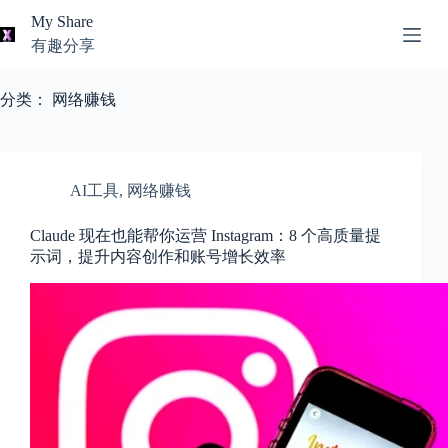
跳
My Share
过
有趣分享
内
AI
容
无
工
分类：
网络赚钱
结
具
果
导
航
关
AI工具
,
网络赚钱
于
我
Claude 现在也能帮你运营 Instagram：8 个高质量提
示词，提升内容创作和账号增长效率
本
站
推
荐
资
源
知
识
分