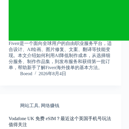
a
l
S
t
.
D
o
r
Fiverr是一个面向全球用户的自由职业服务平台，适
c
合设计、AI绘画、图片修复、文案、翻译等技能变
h
现。本文介绍如何利用AI降低制作成本，从选择细
e
s
分服务、制作作品集，到发布服务和获得第一批订
t
单，帮助新手了解Fiverr海外接单的基本方法。
e
Boeod
2026年8月4日
r
C
e
n
t
e
网站工具
,
网络赚钱
r
,
M
Vodafone UK 免费 eSIM？最近这个英国手机号玩法
A
值得关注
0