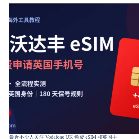
2
1
2
4
最近不少人关注 Vodafone UK 免费 eSIM 和英国手