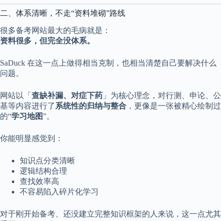
a
二、体系清晰，不走“资料堆砌”路线
l
S
很多备考网站最大的毛病就是：
t
资料很多，但完全没体系。
.
D
o
SaDuck 在这一点上做得相当克制，也相当清楚自己要解决什么
r
问题。
c
h
e
网站以「
查缺补漏、对症下药
」为核心理念，对行测、申论、公
s
基等内容进行了
系统性的归纳与整合
，更像是一张被精心绘制过
t
的“
学习地图
”。
e
r
你能明显感觉到：
C
e
n
知识点分类清晰
t
逻辑结构合理
e
查找效率高
r
不容易陷入碎片化学习
,
M
A
对于刚开始备考、还没建立完整知识框架的人来说，这一点尤其
0