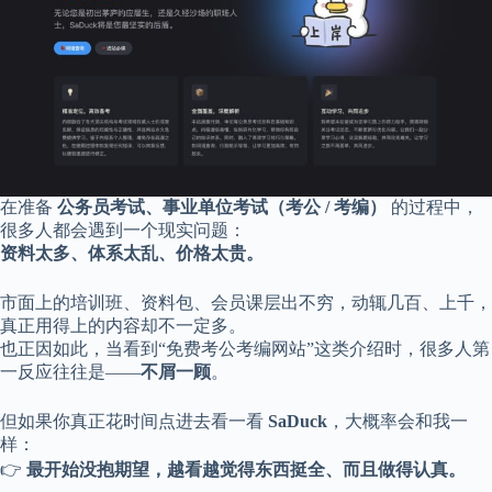
享
联
系
我
资
源
分
享
在准备
公务员考试、事业单位考试（考公 / 考编）
的过程中，
隐
很多人都会遇到一个现实问题：
私
资料太多、体系太乱、价格太贵。
政
策
市面上的培训班、资料包、会员课层出不穷，动辄几百、上千，
真正用得上的内容却不一定多。
也正因如此，当看到“免费考公考编网站”这类介绍时，很多人第
一反应往往是——
不屑一顾
。
P
h
但如果你真正花时间点进去看一看
SaDuck
，大概率会和我一
y
样：
s
👉
最开始没抱期望，越看越觉得东西挺全、而且做得认真。
i