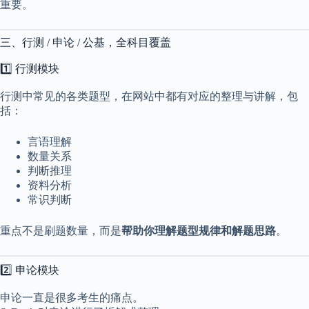
重要。
2
1
2
三、行测 / 申论 / 公基，全科目覆盖
4
1️⃣ 行测模块
行测中常见的各类题型，在网站中都有对应的整理与讲解，包
括：
言语理解
数量关系
判断推理
资料分析
常识判断
重点不是刷题数量，而是
帮助你理解题型规律和解题思路
。
2️⃣ 申论模块
申论一直是很多考生的痛点。