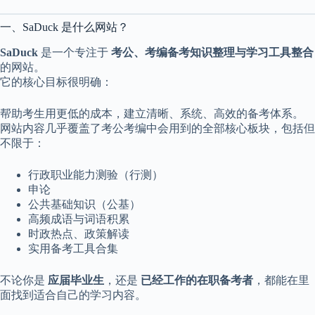
c
a
一、SaDuck 是什么网站？
l
A
SaDuck
是一个专注于
考公、考编备考知识整理与学习工具整合
d
的网站。
d
r
它的核心目标很明确：
e
s
帮助考生用更低的成本，建立清晰、系统、高效的备考体系。
s
网站内容几乎覆盖了考公考编中会用到的全部核心板块，包括但
不限于：
3
0
4
行政职业能力测验（行测）
N
申论
o
公共基础知识（公基）
r
高频成语与词语积累
t
时政热点、政策解读
h
实用备考工具合集
C
a
r
不论你是
应届毕业生
，还是
已经工作的在职备考者
，都能在里
d
面找到适合自己的学习内容。
i
n