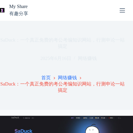
跳
My Share
过
有趣分享
内
AI
容
无
工
结
具
果
导
SaDuck：一个真正免费的考公考编知识网站，行测申论一站
航
搞定
关
2025年6月16日
网络赚钱
于
我
本
首页
网络赚钱
站
SaDuck：一个真正免费的考公考编知识网站，行测申论一站
推
搞定
荐
资
源
知
识
分