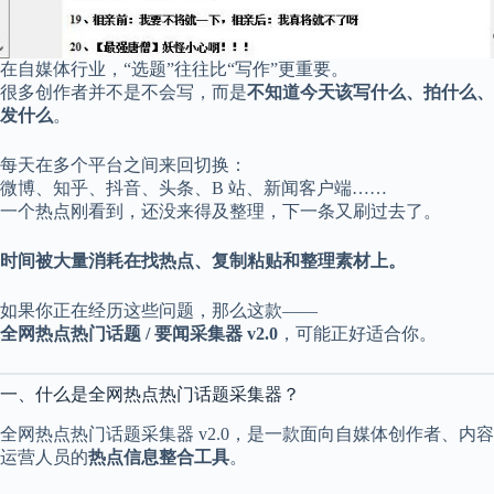
c
a
l
A
在自媒体行业，“选题”往往比“写作”更重要。
d
很多创作者并不是不会写，而是
不知道今天该写什么、拍什么、
d
发什么
。
r
e
s
每天在多个平台之间来回切换：
s
微博、知乎、抖音、头条、B 站、新闻客户端……
一个热点刚看到，还没来得及整理，下一条又刷过去了。
3
0
时间被大量消耗在找热点、复制粘贴和整理素材上。
4
N
o
如果你正在经历这些问题，那么这款——
r
全网热点热门话题 / 要闻采集器 v2.0
，可能正好适合你。
t
h
C
一、什么是全网热点热门话题采集器？
a
r
全网热点热门话题采集器 v2.0，是一款面向自媒体创作者、内容
d
运营人员的
热点信息整合工具
。
i
n