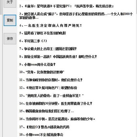
享
联
系
我
资
源
分
享
隐
私
政
策
P
h
y
s
i