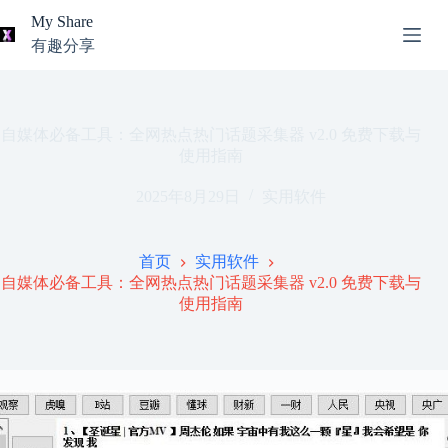
跳
My Share
过
有趣分享
内
AI
容
无
工
结
具
果
导
自媒体必备工具：全网热点热门话题采集器 v2.0 免费下载与
航
使用指南
关
2025年8月29日
实用软件
于
我
本
首页
实用软件
站
自媒体必备工具：全网热点热门话题采集器 v2.0 免费下载与
推
使用指南
荐
资
源
知
识
分