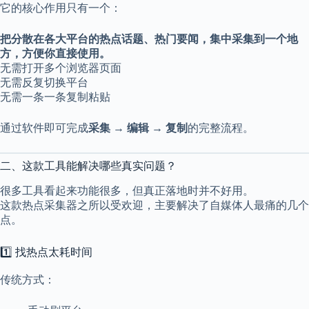
它的核心作用只有一个：
a
l
S
把分散在各大平台的热点话题、热门要闻，集中采集到一个地
t
方，方便你直接使用。
.
无需打开多个浏览器页面
D
无需反复切换平台
o
r
无需一条一条复制粘贴
c
h
通过软件即可完成
采集 → 编辑 → 复制
的完整流程。
e
s
t
二、这款工具能解决哪些真实问题？
e
r
很多工具看起来功能很多，但真正落地时并不好用。
C
这款热点采集器之所以受欢迎，主要解决了自媒体人最痛的几个
e
点。
n
t
e
1️⃣ 找热点太耗时间
r
,
传统方式：
M
A
0