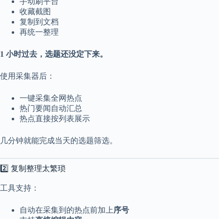
手动刷平台
2
收藏截图
1
复制到文档
2
再统一整理
4
1 小时过去，选题还没定下来。
使用采集器后：
一键采集全网热点
热门要闻自动汇总
热点直接按列表展示
几分钟就能完成当天的选题筛选。
2️⃣ 复制整理太繁琐
工具支持：
自动在采集到的热点前加上
序号