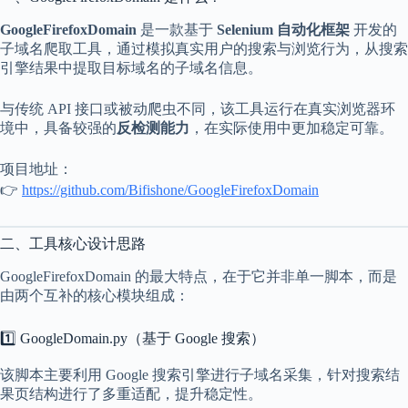
c
a
GoogleFirefoxDomain
是一款基于
Selenium 自动化框架
开发的
l
子域名爬取工具，通过模拟真实用户的搜索与浏览行为，从搜索
A
引擎结果中提取目标域名的子域名信息。
d
d
r
与传统 API 接口或被动爬虫不同，该工具运行在真实浏览器环
e
境中，具备较强的
反检测能力
，在实际使用中更加稳定可靠。
s
s
项目地址：
👉
https://github.com/Bifishone/GoogleFirefoxDomain
3
0
4
N
二、工具核心设计思路
o
r
GoogleFirefoxDomain 的最大特点，在于它并非单一脚本，而是
t
由两个互补的核心模块组成：
h
C
1️⃣ GoogleDomain.py（基于 Google 搜索）
a
r
d
该脚本主要利用 Google 搜索引擎进行子域名采集，针对搜索结
i
果页结构进行了多重适配，提升稳定性。
n