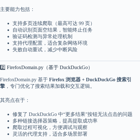
a
主要能力包括：
l
S
t
支持多页连续爬取（最高可达 99 页）
.
自动识别页面空结果，智能终止任务
D
验证码检测与异常处理机制
o
支持代理配置，适合复杂网络环境
r
c
失败自动重试，减少中断风险
h
e
s
2️⃣ FirefoxDomain.py（基于 DuckDuckGo）
t
e
FirefoxDomain.py 基于
Firefox 浏览器 + DuckDuckGo 搜索引
r
擎
，专门优化了搜索结果加载和交互逻辑。
C
e
n
其亮点在于：
t
e
修复了 DuckDuckGo 中“更多结果”按钮无法点击的问题
r
多种链接选择器策略，提高提取成功率
,
爬取过程可视化，方便调试与观察
M
A
灵活的代理支持，适合多场景部署
0