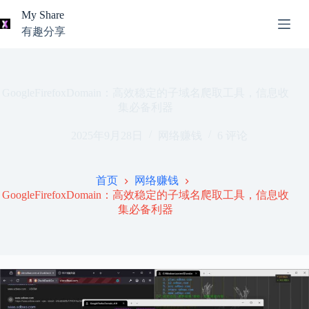
跳
My Share
过
有趣分享
内
AI
容
无
工
结
具
果
导
GoogleFirefoxDomain：高效稳定的子域名爬取工具，信息收
航
集必备利器
关
2025年9月28日
网络赚钱
6 评论
于
我
本
首页
网络赚钱
站
GoogleFirefoxDomain：高效稳定的子域名爬取工具，信息收
推
集必备利器
荐
资
源
知
识
分