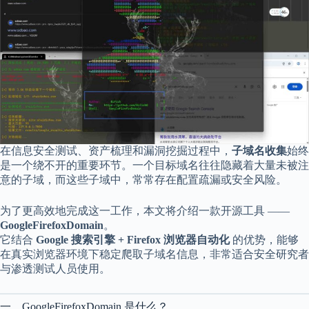
享
联
系
我
资
源
分
享
隐
在信息安全测试、资产梳理和漏洞挖掘过程中，
子域名收集
始终
私
是一个绕不开的重要环节。一个目标域名往往隐藏着大量未被注
政
意的子域，而这些子域中，常常存在配置疏漏或安全风险。
策
为了更高效地完成这一工作，本文将介绍一款开源工具 ——
GoogleFirefoxDomain
。
它结合
Google 搜索引擎 + Firefox 浏览器自动化
的优势，能够
P
在真实浏览器环境下稳定爬取子域名信息，非常适合安全研究者
h
与渗透测试人员使用。
y
s
i
一、GoogleFirefoxDomain 是什么？