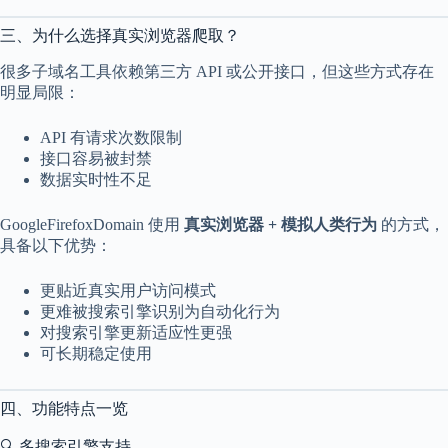
2
1
三、为什么选择真实浏览器爬取？
2
4
很多子域名工具依赖第三方 API 或公开接口，但这些方式存在
明显局限：
API 有请求次数限制
接口容易被封禁
数据实时性不足
GoogleFirefoxDomain 使用
真实浏览器 + 模拟人类行为
的方式，
具备以下优势：
更贴近真实用户访问模式
更难被搜索引擎识别为自动化行为
对搜索引擎更新适应性更强
可长期稳定使用
四、功能特点一览
🔍 多搜索引擎支持