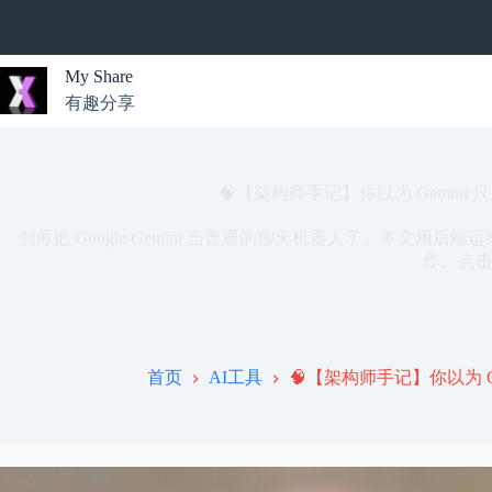
跳
过
内
My Share
容
有趣分享
无
结
果
🧠【架构师手记】你以为 Gemini 只
别再把 Google Gemini 当普通的聊天机器人了。本文用后
作。点击
首页
AI工具
🧠【架构师手记】你以为 Ge