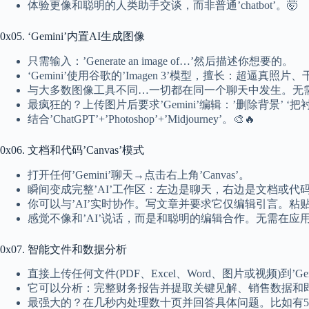
体验更像和聪明的人类助手交谈，而非普通’chatbot’。🤯
0x05. ‘Gemini’内置AI生成图像
只需输入：’Generate an image of…’然后描述你想要的。
‘Gemini’使用谷歌的’Imagen 3’模型，擅长：超
与大多数图像工具不同…一切都在同一个聊天中发生。无
最疯狂的？上传图片后要求’Gemini’编辑：’删除背景’ ‘
结合’ChatGPT’+’Photoshop’+’Midjourney’。🎨🔥
0x06. 文档和代码’Canvas’模式
打开任何’Gemini’聊天→点击右上角’Canvas’。
瞬间变成完整’AI’工作区：左边是聊天，右边是文档或代
你可以与’AI’实时协作。写文章并要求它仅编辑引言。
感觉不像和’AI’说话，而是和聪明的编辑合作。无需在应用间复制粘
0x07. 智能文件和数据分析
直接上传任何文件(PDF、Excel、Word、图片或视频)到’Gem
它可以分析：完整财务报告并提取关键见解、销售数据和
最强大的？在几秒内处理数十页并回答具体问题。比如有50页