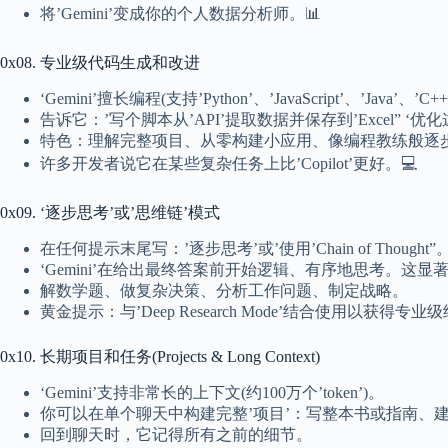
将’Gemini’变成你的个人数据分析师。📊
0x08. 专业级代码生成和改进
‘Gemini’擅长编程(支持’Python’、’JavaScript’、’Java’、’C
告诉它：’写个脚本从’API’提取数据并保存到’Excel” ‘优化
特色：理解完整项目、从零构建小应用、像编程教练般逐
许多开发者说它在某些复杂任务上比’Copilot’更好。💻
0x09. ‘逐步思考’或’思维链’模式
在任何提示末尾写：’逐步思考’或’使用’Chain of Thought”
‘Gemini’在给出最终答案前开始逻辑、有序地思考。这
解数学题、做复杂决策、分析工作问题、制定战略。
黄金提示：与’Deep Research Mode’结合使用以获得专业
0x10. 长期项目和任务(Projects & Long Context)
‘Gemini’支持非常长的上下文(约100万个’token’)。
你可以在单个聊天中构建完整’项目’：写整本书或指南、
回到聊天时，它记得所有之前的细节。