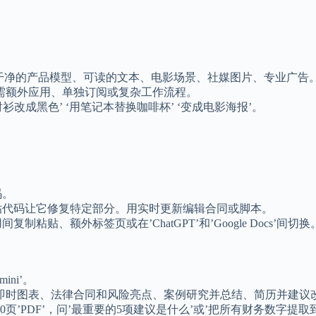
逼真照片、干净的产品模型、可读的文本、电影场景、社媒图片、专业广告
需额外应用、单独订阅或复杂工作流程。
把衬衫改成黑色’ ‘用笔记本替换咖啡杯’ ‘变成电影海报’。
码。
粘贴代码让它修复特定部分。用实时更新编辑合同或脚本。
贴、额外标签页或在’ChatGPT’和’Google Docs’间切换
ini’。
即时图表、法律合同和风险亮点、案例研究并总结、简历并建议
’PDF’，问’最重要的5项建议是什么’或’把所有财务数字提取