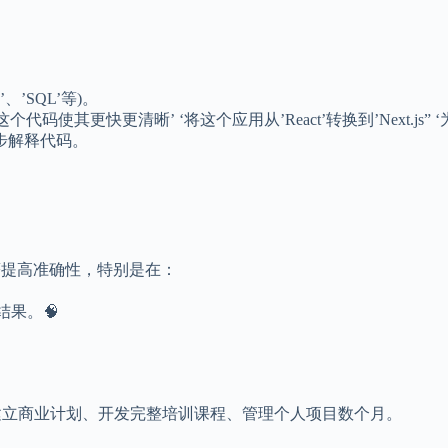
++’、’SQL’等)。
这个代码使其更快更清晰’ ‘将这个应用从’React’转换到’Next.js
步解释代码。
。
显著提高准确性，特别是在：
级结果。🧠
建立商业计划、开发完整培训课程、管理个人项目数个月。