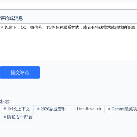
论
或
消
息
评论或消息
评
论
或
消
息
评
论
或
消
提交评论
息
标签
#
DeepResearch
#
1M长上下文
#
2026副业套利
#
Gemini隐藏
#
隐私安全配置