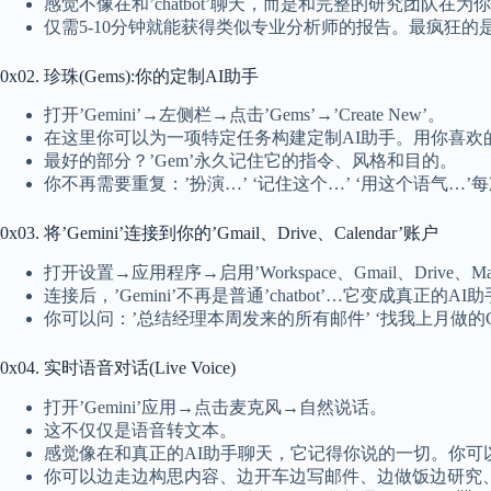
感觉不像在和’chatbot’聊天，而是和完整的研究团队在为
仅需5-10分钟就能获得类似专业分析师的报告。最疯狂的是？
0x02. 珍珠(Gems):你的定制AI助手
打开’Gemini’→左侧栏→点击’Gems’→’Create New’。
在这里你可以为一项特定任务构建定制AI助手。用你喜欢的
最好的部分？’Gem’永久记住它的指令、风格和目的。
你不再需要重复：’扮演…’ ‘记住这个…’ ‘用这个语气…
0x03. 将’Gemini’连接到你的’Gmail、Drive、Calendar’账户
打开设置→应用程序→启用’Workspace、Gmail、Drive、Map
连接后，’Gemini’不再是普通’chatbot’…它变成真正
你可以问：’总结经理本周发来的所有邮件’ ‘找我上月做的Q
0x04. 实时语音对话(Live Voice)
打开’Gemini’应用→点击麦克风→自然说话。
这不仅仅是语音转文本。
感觉像在和真正的AI助手聊天，它记得你说的一切。你可以
你可以边走边构思内容、边开车边写邮件、边做饭边研究