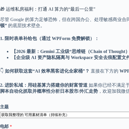
🎁 运维私房福利：打通 AI 算力的“最后一公里”
尽管 Google 的算力足够恐怖，但在跨国办公、处理敏感商
顿”
的底层技术壁垒。
1. 限时表单补给包（通过 WPForm 免费解锁）：
【2026 最新：Gemini 工业级“思维链（Chain of Tho
【企业级 AI 资产隐私隔离与 Workspace 安全去痕配置
👇
如何获取这套“AI 效率黑客进化全家桶”？
直接在下方的
WP
2. 进阶私域：用硅基算力搭建你的财富管道
如果你已经不满足
脚本自动化抓取并概率性分析日本股市/外汇走势
，欢迎加我微
主题
评
电邮
*