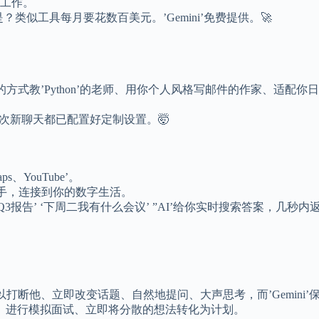
你工作。
类似工具每月要花数百美元。’Gemini’免费提供。🚀
方式教’Python’的老师、用你个人风格写邮件的作家、适配
’每次新聊天都已配置好定制设置。🤯
s、YouTube’。
的AI助手，连接到你的数字生活。
3报告’ ‘下周二我有什么会议’ ”AI’给你实时搜索答案，几秒
打断他、立即改变话题、自然地提问、大声思考，而’Gemini’
、进行模拟面试、立即将分散的想法转化为计划。