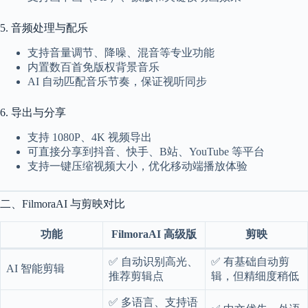
a
l
5. 音频处理与配乐
S
t
支持音量调节、降噪、混音等专业功能
.
内置数百首免版权背景音乐
D
AI 自动匹配音乐节奏，保证视听同步
o
r
c
6. 导出与分享
h
e
支持 1080P、4K 视频导出
s
可直接分享到抖音、快手、B站、YouTube 等平台
t
支持一键压缩视频大小，优化移动端播放体验
e
r
C
二、FilmoraAI 与剪映对比
e
n
t
功能
FilmoraAI 高级版
剪映
e
r
✅ 自动识别高光、
✅ 有基础自动剪
AI 智能剪辑
,
推荐剪辑点
辑，但精细度稍低
M
A
✅ 多语言、支持语
0