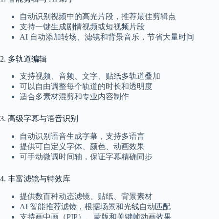
c
a
自动识别视频中的高光片段，推荐最佳剪辑点
l
支持一键生成剧情视频或短视频片段
A
AI 自动添加转场、滤镜和背景音乐，节省大量时间
d
d
r
2. 多轨道编辑
e
s
支持视频、音频、文字、贴纸多轨道叠加
s
可以自由调整每个轨道的时长和透明度
适合多素材混剪和专业内容制作
3
0
3. 高级字幕与语音识别
4
N
自动识别语音生成字幕，支持多语言
o
r
提供可自定义字体、颜色、动画效果
t
可手动微调时间轴，保证字幕精确同步
h
C
4. 丰富滤镜与特效库
a
r
提供数百种动态滤镜、贴纸、背景素材
d
AI 智能推荐滤镜，根据场景和光线自动匹配
i
支持画中画（PIP）、蒙版和关键帧动画效果
n