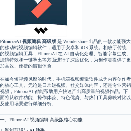
享
联
系
我
资
源
FilmoraAI 视频编辑 高级版
是 Wondershare 出品的一款功能强大
分
的移动端视频编辑软件，适用于安卓和 iOS 系统。相较于传统
享
的视频编辑工具，FilmoraAI 在 AI 自动化处理、智能字幕生成、
滤镜特效和一键导出等方面进行了深度优化，为创作者提供了更
隐
加高效、便捷的编辑体验。
私
政
策
在如今短视频风靡的时代，手机端视频编辑软件成为内容创作者
的核心工具。无论是日常短视频、社交媒体内容，还是专业营销
视频，FilmoraAI 都能帮助用户快速产出高质量的视频作品。下
面将从软件功能、操作体验、特色优势、与热门工具剪映对比以
及使用场景进行详细分析。
P
h
y
一、FilmoraAI 视频编辑 高级版核心功能
s
i
1. 智能剪辑与 AI 助手