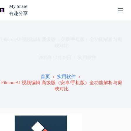
跳
My Share
过
有趣分享
内
AI
容
无
工
结
具
果
导
FilmoraAI 视频编辑 高级版（安卓/手机版）全功能解析与剪
航
映对比
关
2025年12月19日
实用软件
于
我
本
首页
实用软件
站
FilmoraAI 视频编辑 高级版（安卓/手机版）全功能解析与剪
推
映对比
荐
资
源
知
识
分