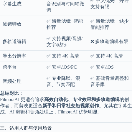
✅ 中文优先，外语
字幕生成
音识别与时间轴微
2
支持有限
1
调
2
4
✅ 海量滤镜+智能
✅ 海量滤镜，缺少
滤镜特效
推荐
智能推荐
✅ 支持视频/音频/
多轨道编辑
❌ 多轨道编辑有限
文字/贴纸
导出分辨率
✅ 支持 4K 高清
✅ 支持 4K 高清
跨平台
✅ 安卓/iOS/PC
✅ 安卓/iOS
✅ 专业降噪、混
✅ 基础音量调整和
音频处理
音、节奏匹配
音乐库
总结对比
：
FilmoraAI 更适合追求
高效自动化、专业效果和多轨道编辑
的创
作者，而剪映更适合
新手和日常社交短视频创作
。尤其在字幕生
成、AI 剪辑和音频处理上，FilmoraAI 优势明显。
三、适用人群与使用场景