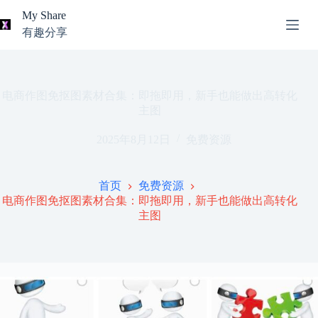
跳
My Share
过
有趣分享
内
AI
容
无
工
结
具
果
导
电商作图免抠图素材合集：即拖即用，新手也能做出高转化
航
主图
关
2025年8月12日
免费资源
于
我
本
首页
免费资源
站
电商作图免抠图素材合集：即拖即用，新手也能做出高转化
推
主图
荐
资
源
知
识
分