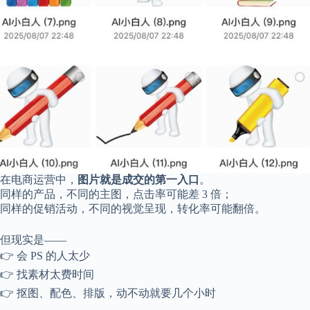
c
a
l
A
d
d
r
e
s
s
3
0
4
在电商运营中，
图片就是成交的第一入口
。
N
同样的产品，不同的主图，点击率可能差 3 倍；
o
r
同样的促销活动，不同的视觉呈现，转化率可能翻倍。
t
h
但现实是——
C
👉 会 PS 的人太少
a
r
👉 找素材太费时间
d
👉 抠图、配色、排版，动不动就要几个小时
i
n