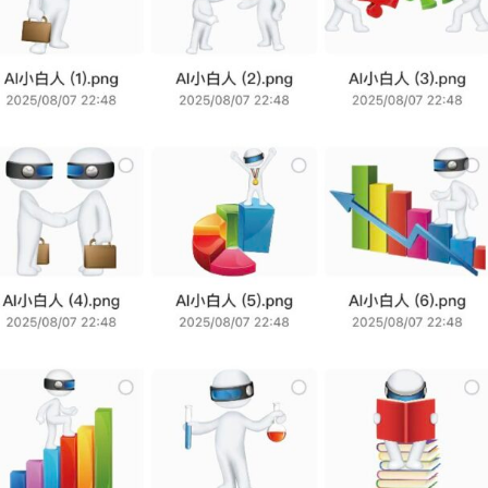
享
联
系
我
资
源
分
享
隐
私
政
策
P
h
y
s
i