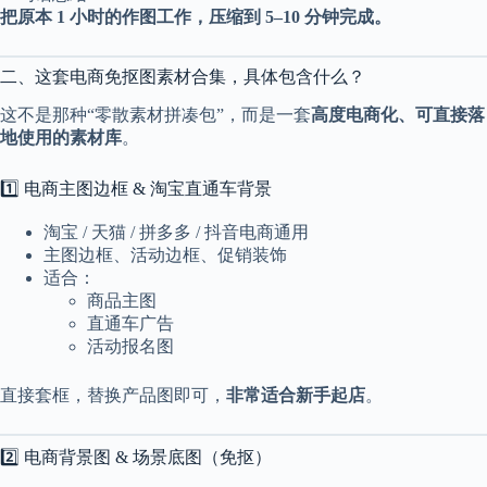
把原本 1 小时的作图工作，压缩到 5–10 分钟完成。
2
1
2
4
二、这套电商免抠图素材合集，具体包含什么？
这不是那种“零散素材拼凑包”，而是一套
高度电商化、可直接落
地使用的素材库
。
1️⃣ 电商主图边框 & 淘宝直通车背景
淘宝 / 天猫 / 拼多多 / 抖音电商通用
主图边框、活动边框、促销装饰
适合：
商品主图
直通车广告
活动报名图
直接套框，替换产品图即可，
非常适合新手起店
。
2️⃣ 电商背景图 & 场景底图（免抠）