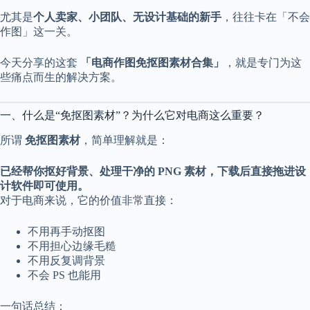
a
尤其是
个人卖家、小团队、无设计基础的新手
，往往卡在「不会
l
作图」这一关。
S
t
.
今天分享的这套
「电商作图免抠图素材合集」
，就是专门为这
D
些痛点而生的解决方案。
o
r
c
一、什么是“免抠图素材”？为什么它对电商这么重要？
h
e
所谓
免抠图素材
，简单理解就是：
s
t
已经帮你抠好背景、处理干净的 PNG 素材，下载后直接拖进设
e
r
计软件即可使用。
C
对于电商来说，它的价值非常直接：
e
n
不用再手动抠图
t
不用担心边缘毛糙
e
r
不用反复调背景
,
不会 PS 也能用
M
A
一句话总结：
0