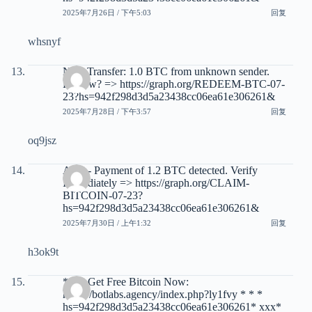
2025年7月26日 / 下午5:03
回复
whsnyf
New Transfer: 1.0 BTC from unknown sender.
Review? => https://graph.org/REDEEM-BTC-07-
23?hs=942f298d3d5a23438cc06ea61e306261&
2025年7月28日 / 下午3:57
回复
oq9jsz
Alert - Payment of 1.2 BTC detected. Verify
Immediately => https://graph.org/CLAIM-
BITCOIN-07-23?
hs=942f298d3d5a23438cc06ea61e306261&
2025年7月30日 / 上午1:32
回复
h3ok9t
* * * Get Free Bitcoin Now:
https://botlabs.agency/index.php?ly1fvy * * *
hs=942f298d3d5a23438cc06ea61e306261* ххх*