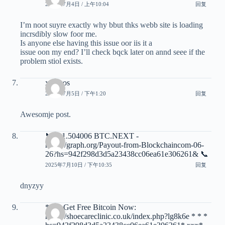
2025年7月4日 / 上午10:04
回复
I’m noot suyre exactly why bbut thks webb site is loading
incrsdibly slow foor me.
Is anyone else having this issue oor iis it a
issue oon my end? I’ll check bqck later on annd seee if the
problem stiol exists.
xvideos
2025年7月5日 / 下午1:20
回复
Awesomje post.
📞 + 1.504006 BTC.NEXT -
https://graph.org/Payout-from-Blockchaincom-06-
26?hs=942f298d3d5a23438cc06ea61e306261& 📞
2025年7月10日 / 下午10:35
回复
dnyzyy
* * * Get Free Bitcoin Now:
https://shoecareclinic.co.uk/index.php?lg8k6e * * *