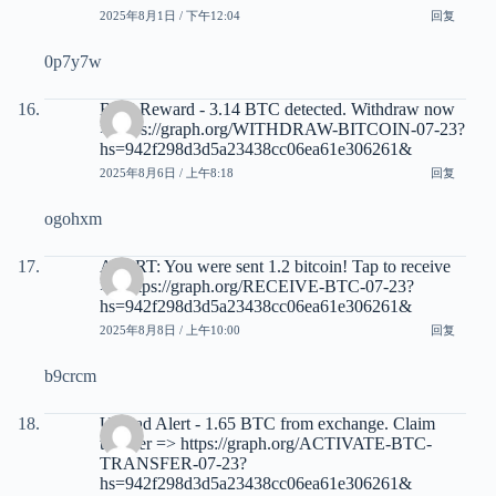
2025年8月1日 / 下午12:04
回复
0p7y7w
BTC Reward - 3.14 BTC detected. Withdraw now
> https://graph.org/WITHDRAW-BITCOIN-07-23?
hs=942f298d3d5a23438cc06ea61e306261&
2025年8月6日 / 上午8:18
回复
ogohxm
ALERT: You were sent 1.2 bitcoin! Tap to receive
>> https://graph.org/RECEIVE-BTC-07-23?
hs=942f298d3d5a23438cc06ea61e306261&
2025年8月8日 / 上午10:00
回复
b9crcm
Unread Alert - 1.65 BTC from exchange. Claim
transfer => https://graph.org/ACTIVATE-BTC-
TRANSFER-07-23?
hs=942f298d3d5a23438cc06ea61e306261&