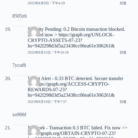
2025年8月9日 / 下午4:59
回复
8505zh
Security Pending: 0.2 Bitcoin transaction blocked.
Proceed now > https://graph.org/UNLOCK-
CRYPTO-ASSETS-07-23?
hs=942f298d3d5a23438cc06ea61e306261&
2025年8月15日 / 下午10:18
回复
7ycuf8
Wallet Alert - 0.33 BTC detected. Secure transfer
>> https://graph.org/ACCESS-CRYPTO-
REWARDS-07-23?
hs=942f298d3d5a23438cc06ea61e306261&
2025年8月19日 / 下午7:57
回复
xo906f
Network - Transaction 0.3 BTC failed. Fix now >>
https://graph.org/OBTAIN-CRYPTO-07-23?