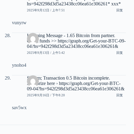
hs=942f298d3d5a23438cc06ea61e306261* ххх*
2025年9月12日 / 上午7:51
回复
vunyrw
Incoming Message - 1.65 Bitcoin from partner.
Claim funds >> https://graph.org/Get-your-BTC-09-
04?hs=942f298d3d5a23438cc06ea61e306261&
2025年9月13日 / 上午5:42
回复
ynoho4
System; Transaction 0.5 Bitcoin incomplete.
Authorize here › https://graph.org/Get-your-BTC-
09-04?hs=942f298d3d5a23438cc06ea61e306261&
2025年9月16日 / 下午8:20
回复
sav5wx