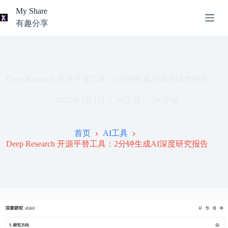
跳
My Share
过
有趣分享
内
AI
容
无
工
结
具
果
导
航
Deep Research 开源平替工具：2分钟生成AI深度研究报告
关
2025年5月5日
AI工具
29 评论
于
我
本
首页
AI工具
站
Deep Research 开源平替工具：2分钟生成AI深度研究报告
推
荐
资
源
知
识
分