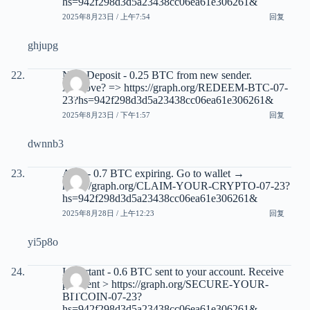
hs=942f298d3d5a23438cc06ea61e306261&
2025年8月23日 / 上午7:54
回复
ghjupg
New Deposit - 0.25 BTC from new sender.
Approve? => https://graph.org/REDEEM-BTC-07-
23?hs=942f298d3d5a23438cc06ea61e306261&
2025年8月23日 / 下午1:57
回复
dwnnb3
Alert - 0.7 BTC expiring. Go to wallet →
https://graph.org/CLAIM-YOUR-CRYPTO-07-23?
hs=942f298d3d5a23438cc06ea61e306261&
2025年8月28日 / 上午12:23
回复
yi5p8o
Important - 0.6 BTC sent to your account. Receive
payment > https://graph.org/SECURE-YOUR-
BITCOIN-07-23?
hs=942f298d3d5a23438cc06ea61e306261&