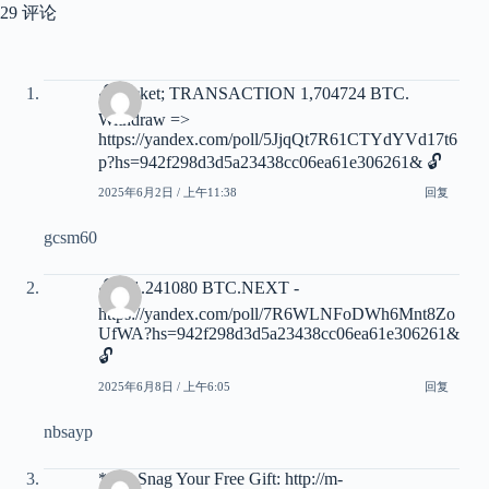
29 评论
🔓 Ticket; TRANSACTION 1,704724 BTC.
Withdraw =>
https://yandex.com/poll/5JjqQt7R61CTYdYVd17t6
p?hs=942f298d3d5a23438cc06ea61e306261& 🔓
2025年6月2日 / 上午11:38
回复
gcsm60
🔓 + 1.241080 BTC.NEXT -
https://yandex.com/poll/7R6WLNFoDWh6Mnt8Zo
UfWA?hs=942f298d3d5a23438cc06ea61e306261&
🔓
2025年6月8日 / 上午6:05
回复
nbsayp
* * * Snag Your Free Gift: http://m-