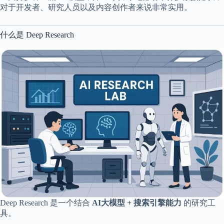
c
对于开发者、研究人员以及内容创作者来说非常实用。
a
l
A
什么是 Deep Research
d
d
r
e
s
s
3
0
4
N
o
r
t
h
C
a
r
Deep Research 是一个结合
AI大模型 + 搜索引擎能力
的研究工
d
i
具。
n