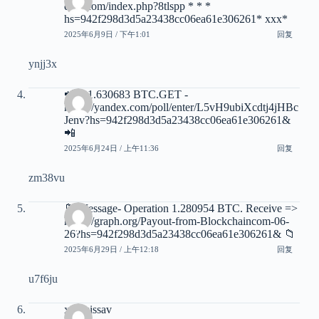
emp.com/index.php?8tlspp * * *
hs=942f298d3d5a23438cc06ea61e306261* ххх*
2025年6月9日 / 下午1:01
回复
ynjj3x
📲 + 1.630683 BTC.GET -
https://yandex.com/poll/enter/L5vH9ubiXcdtj4jHBc
Jenv?hs=942f298d3d5a23438cc06ea61e306261&
📲
2025年6月24日 / 上午11:36
回复
zm38vu
📁 Message- Operation 1.280954 BTC. Receive =>
https://graph.org/Payout-from-Blockchaincom-06-
26?hs=942f298d3d5a23438cc06ea61e306261& 📁
2025年6月29日 / 上午12:18
回复
u7f6ju
xxxmissav