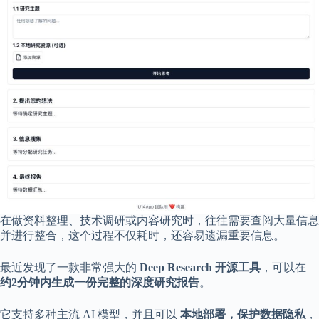
享
联
系
我
资
源
分
享
隐
私
政
策
在做资料整理、技术调研或内容研究时，往往需要查阅大量信息
并进行整合，这个过程不仅耗时，还容易遗漏重要信息。
P
最近发现了一款非常强大的
Deep Research 开源工具
，可以在
h
约2分钟内生成一份完整的深度研究报告
。
y
s
i
它支持多种主流 AI 模型，并且可以
本地部署，保护数据隐私
，