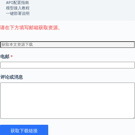
API配置指南
模型接入教程
一键部署说明
请在下方填写邮箱获取资源。
单
行
文
电邮
*
本
单
评论或消息
行
文
本
电
邮
评
论
或
消
获取下载链接
息