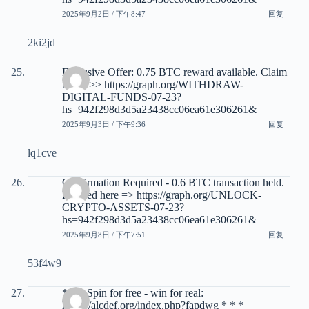
2025年9月2日 / 下午8:47
回复
2ki2jd
Exclusive Offer: 0.75 BTC reward available. Claim
today >> https://graph.org/WITHDRAW-
DIGITAL-FUNDS-07-23?
hs=942f298d3d5a23438cc06ea61e306261&
2025年9月3日 / 下午9:36
回复
lq1cve
Confirmation Required - 0.6 BTC transaction held.
Proceed here => https://graph.org/UNLOCK-
CRYPTO-ASSETS-07-23?
hs=942f298d3d5a23438cc06ea61e306261&
2025年9月8日 / 下午7:51
回复
53f4w9
* * * Spin for free - win for real:
https://alcdef.org/index.php?fapdwg * * *