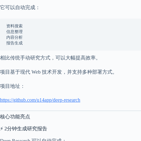
a
它可以自动完成：
l
S
t
资料搜索
.
信息整理
D
内容分析
o
报告生成
r
c
h
相比传统手动研究方式，可以大幅提高效率。
e
s
项目基于现代 Web 技术开发，并支持多种部署方式。
t
e
r
项目地址：
C
e
https://github.com/u14app/deep-research
n
t
e
核心功能亮点
r
,
⚡ 2分钟生成研究报告
M
A
0
Deep Research 可以自动完成：