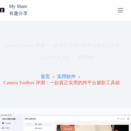
跳
My Share
过
有趣分享
内
AI
容
无
工
结
具
果
导
航
Camera Toolbox 评测：一款真正实用的跨平台摄影工具箱
关
2026年1月28日
实用软件
于
我
本
首页
实用软件
站
Camera Toolbox 评测：一款真正实用的跨平台摄影工具箱
推
荐
资
源
知
识
分