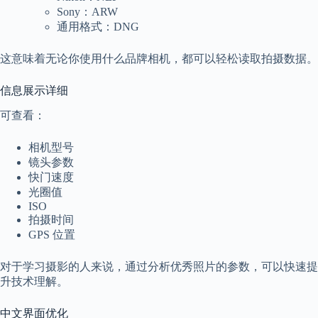
a
Sony：ARW
l
通用格式：DNG
S
t
这意味着无论你使用什么品牌相机，都可以轻松读取拍摄数据。
.
D
o
信息展示详细
r
c
可查看：
h
e
相机型号
s
镜头参数
t
e
快门速度
r
光圈值
C
ISO
e
拍摄时间
n
GPS 位置
t
e
r
对于学习摄影的人来说，通过分析优秀照片的参数，可以快速提
,
升技术理解。
M
A
中文界面优化
0