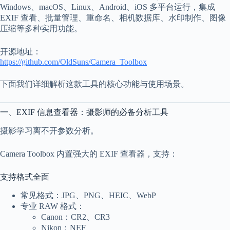
c
Windows、macOS、Linux、Android、iOS 多平台运行，集成
a
EXIF 查看、批量管理、重命名、相机数据库、水印制作、图像
l
压缩等多种实用功能。
A
d
d
开源地址：
r
https://github.com/OldSuns/Camera_Toolbox
e
s
下面我们详细解析这款工具的核心功能与使用场景。
s
3
一、EXIF 信息查看器：摄影师的必备分析工具
0
4
摄影学习离不开参数分析。
N
o
Camera Toolbox 内置强大的 EXIF 查看器，支持：
r
t
h
支持格式全面
C
a
常见格式：JPG、PNG、HEIC、WebP
r
专业 RAW 格式：
d
Canon：CR2、CR3
i
Nikon：NEF
n