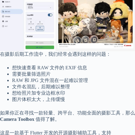
享
联
系
我
资
源
分
享
在摄影后期工作流中，我们经常会遇到这样的问题：
隐
想快速查看 RAW 文件的 EXIF 信息
私
需要批量筛选照片
政
RAW 和 JPG 文件混在一起难以管理
策
文件名混乱，后期难以整理
想给照片加专业边框水印
图片体积太大，上传缓慢
P
如果你正在寻找一款轻量、跨平台、功能全面的摄影工具，那么
h
Camera Toolbox
值得了解。
y
s
i
这是一款基于 Flutter 开发的开源摄影辅助工具，支持