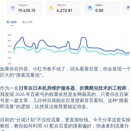
享
联
系
我
资
源
分
享
隐
私
如果你在抖音、小红书卷不动了，回头看看百度，你会发现一个
政
巨大的“搜索流量池”。
策
作为一名
日常在日本机房维护服务器、折腾爬虫技术的工程师
，
我发现 2026 年百家号的权重依然是全网最高的。只要你在百家
号发一篇文章，几分钟后就能在百度搜索首页看到。这种“搜索
P
即流量”的逻辑，比拼算法推荐要稳定得多。
h
y
目前的“分成计划”不仅给流量，更直接给钱。今天分享这套实操
s
教程，教你如何利用 AI 配合百度的搜索偏好，快速拿到流量分
i