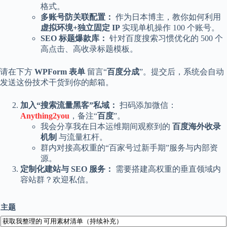
格式。
a
l
多账号防关联配置：
作为日本博主，教你如何利用
S
虚拟环境+独立固定 IP
实现单机操作 100 个账号。
t
SEO 标题爆款库：
针对百度搜索习惯优化的 500 个
.
高点击、高收录标题模板。
D
o
r
请在下方
WPForm 表单
留言“
百度分成
”。提交后，系统会自动
c
发送这份技术干货到你的邮箱。
h
e
加入“搜索流量黑客”私域：
扫码添加微信：
s
Anything2you
，备注“
百度
”。
t
e
我会分享我在日本运维期间观察到的
百度海外收录
r
机制
与流量杠杆。
C
群内对接高权重的“百家号过新手期”服务与内部资
e
源。
n
定制化建站与 SEO 服务：
需要搭建高权重的垂直领域内
t
容站群？欢迎私信。
e
r
,
主题
M
A
0