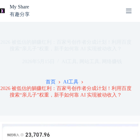
跳
My Share
过
有趣分享
内
AI
容
无
工
结
具
果
导
2026 被低估的躺赚红利：百家号创作者分成计划！利用百度
航
搜索“亲儿子”权重，新手如何靠 AI 实现被动收入？
关
2026年5月15日
AI工具
,
网站工具
,
网络赚钱
于
我
本
首页
AI工具
站
2026 被低估的躺赚红利：百家号创作者分成计划！利用百度
推
搜索“亲儿子”权重，新手如何靠 AI 实现被动收入？
荐
资
源
知
识
分