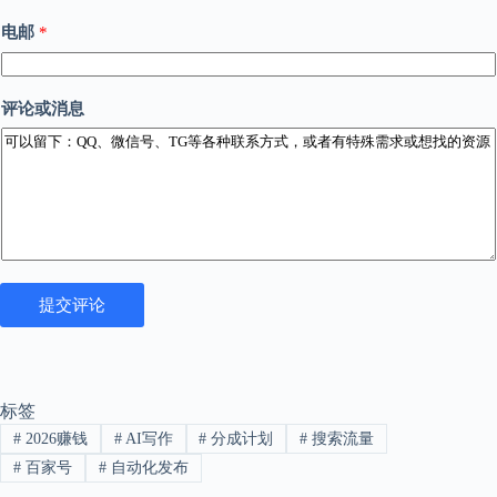
2
电邮
*
1
2
4
电
评论或消息
邮
主
题
电
邮
提交评论
标签
#
2026赚钱
#
AI写作
#
分成计划
#
搜索流量
#
百家号
#
自动化发布