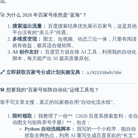
成。
c
a
l
🚀 为什么 2026 年百家号依然是“蓝海”？
A
d
搜索溢出流量：
百度搜索结果优先展示百家号，这是其他
d
平台没有的“亲儿子”待遇。
r
多维度变现：
图文、短视频、动态三位一体，只要有阅读
e
就有收益，极其适合做矩阵。
s
s
AI 创作友好：
百度官方就在推 AI 工具，利用我的自动化
脚本，每天能产出 50 篇高质量原创。
3
0
🔗 立即获取百家号分成计划实操宝典：
s/922338e8c58e
4
N
o
🛠️ 想要我的“百家号矩阵自动化”运维工具包？
r
t
靠手写文章太慢，真正的玩家都在用“自动化流水线”。
h
C
a
限时领取：
我整理了一份**《2026 百度系搜索套利：全自
r
动图文与矩阵养号手册》**，包含：
d
Python 自动洗稿脚本：
我写的一个小程序，能自动
i
抓取全网热点，利用 AI 重写生成百度喜欢的“长文”
n