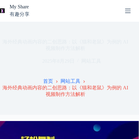
跳
My Share
过
有趣分享
内
AI
容
无
工
结
具
果
导
海外经典动画内容的二创思路：以《猫和老鼠》为例的 AI
航
视频制作方法解析
关
2025年8月29日
网站工具
于
我
本
首页
网站工具
站
海外经典动画内容的二创思路：以《猫和老鼠》为例的 AI
推
视频制作方法解析
荐
资
源
知
识
分