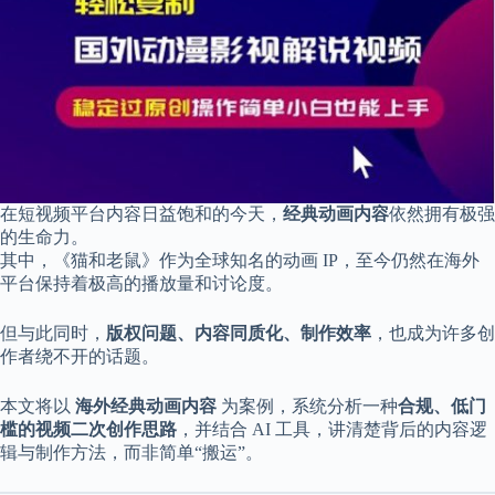
享
联
系
我
资
源
分
享
在短视频平台内容日益饱和的今天，
经典动画内容
依然拥有极强
隐
的生命力。
私
其中，《猫和老鼠》作为全球知名的动画 IP，至今仍然在海外
政
平台保持着极高的播放量和讨论度。
策
但与此同时，
版权问题、内容同质化、制作效率
，也成为许多创
作者绕不开的话题。
P
本文将以
海外经典动画内容
为案例，系统分析一种
合规、低门
h
槛的视频二次创作思路
，并结合 AI 工具，讲清楚背后的内容逻
y
辑与制作方法，而非简单“搬运”。
s
i