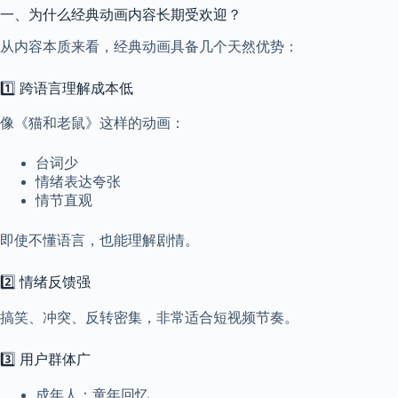
c
一、为什么经典动画内容长期受欢迎？
a
l
从内容本质来看，经典动画具备几个天然优势：
A
d
d
1️⃣ 跨语言理解成本低
r
e
像《猫和老鼠》这样的动画：
s
s
台词少
情绪表达夸张
3
情节直观
0
4
N
即使不懂语言，也能理解剧情。
o
r
t
2️⃣ 情绪反馈强
h
C
搞笑、冲突、反转密集，非常适合短视频节奏。
a
r
3️⃣ 用户群体广
d
i
n
成年人：童年回忆