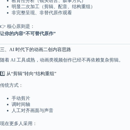
教育性分析（镜头语言、叙事方式）
2
明显二次加工（剪辑、配音、结构重组）
1
非完整呈现、非替代原作观看
2
4
👉 核心原则是：
让你的内容“不可替代原作”
三、AI 时代下的动画二创内容思路
随着 AI 工具成熟，动画类视频创作已经不再依赖复杂剪辑。
1️⃣ 从“剪辑”转向“结构重组”
传统方式：
手动剪片
调时间轴
人工对齐画面与声音
现在更多人采用：