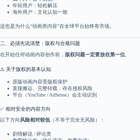
a
年轻用户：轻松解压
l
海外用户：文化认知一致
S
t
这也是为什么“动画类内容”在全球平台始终有市场。
.
D
o
二、必须先说清楚：版权与合规问题
r
c
在开始任何动画内容创作前，
版权问题一定要放在第一位
。
h
e
s
⚠️ 关于版权的基本认知
t
e
原版动画内容受版权保护
r
直接搬运、完整转载，存在侵权风险
C
e
平台（YouTube / AdSense）会主动识别
n
t
✅ 相对安全的内容方向
e
r
以下方向
风险相对较低
（不等于完全无风险）：
,
M
A
剧情解说 / 评论类
0