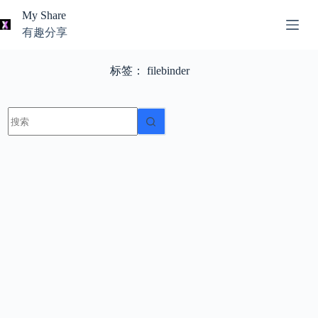
跳
My Share
过
有趣分享
内
AI
容
无
工
标签：
filebinder
结
具
果
导
航
无
结
关
果
于
我
本
站
推
荐
资
源
知
识
分