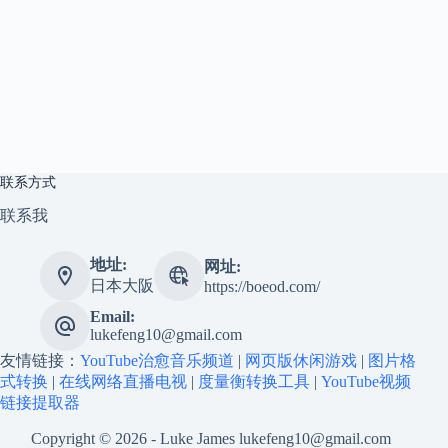
享
联
系
我
资
源
分
享
联系方式
隐
联系我
私
政
地址:
网址:
策
日本大阪
https://boeod.com/
Email:
lukefeng10@gmail.com
友情链接：
YouTube治愈音乐频道
|
网页版休闲游戏
|
图片格
P
式转换
h
|
在线网络直播电视
|
度量衡转换工具
|
YouTube视频
y
链接提取器
s
i
Copyright © 2026 - Luke James
lukefeng10@gmail.com