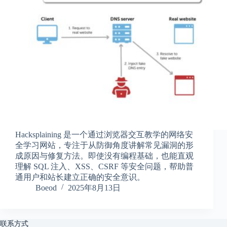
享
联
系
我
资
源
分
享
隐
私
政
Hacksplaining 是一个通过浏览器交互教学的网络安
策
全学习网站，专注于从防御角度讲解常见漏洞的形
成原因与修复方法。即使没有编程基础，也能直观
理解 SQL 注入、XSS、CSRF 等安全问题，帮助普
通用户和站长建立正确的安全意识。
P
Boeod
2025年8月13日
h
y
s
i
联系方式