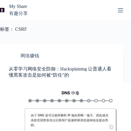
跳
My Share
过
有趣分享
内
AI
容
无
工
标签：
CSRF
结
具
果
导
航
关
网络赚钱
于
我
从零学习网络安全防御：Hacksplaining 让普通人看
懂黑客攻击是如何被“防住”的
本
站
推
荐
资
源
知
识
分