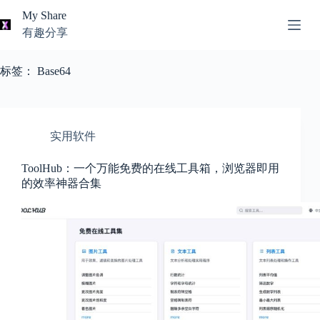
跳
My Share
过
有趣分享
内
AI
容
无
工
标签：
Base64
结
具
果
导
航
关
实用软件
于
我
ToolHub：一个万能免费的在线工具箱，浏览器即用
的效率神器合集
本
站
推
荐
资
源
知
识
分