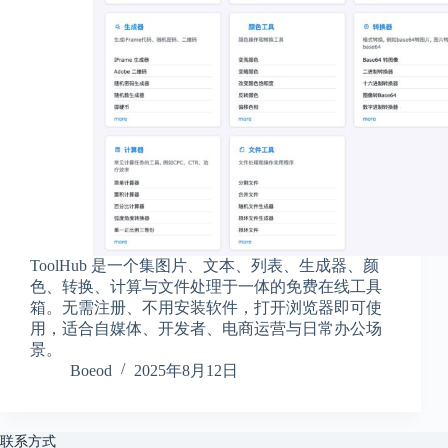
享
联
系
我
资
源
分
享
隐
私
政
ToolHub 是一个集图片、文本、列表、生成器、颜
策
色、转换、计算与文件处理于一体的免费在线工具
箱。无需注册、不用安装软件，打开浏览器即可使
用，适合自媒体、开发者、电商运营与日常办公场
景。
P
Boeod
2025年8月12日
h
y
s
i
联系方式