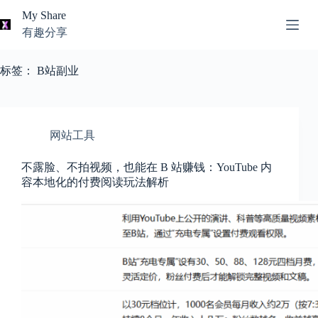
跳
My Share
过
有趣分享
内
AI
容
无
工
标签：
B站副业
结
具
果
导
航
关
网站工具
于
我
不露脸、不拍视频，也能在 B 站赚钱：YouTube 内
容本地化的付费阅读玩法解析
本
站
推
荐
资
源
知
识
分