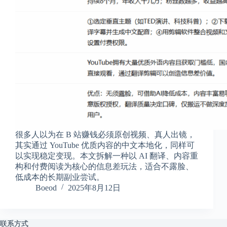
享
联
系
我
资
源
分
享
隐
私
政
很多人以为在 B 站赚钱必须原创视频、真人出镜，
策
其实通过 YouTube 优质内容的中文本地化，同样可
以实现稳定变现。本文拆解一种以 AI 翻译、内容重
构和付费阅读为核心的信息差玩法，适合不露脸、
低成本的长期副业尝试。
P
Boeod
2025年8月12日
h
y
s
i
联系方式