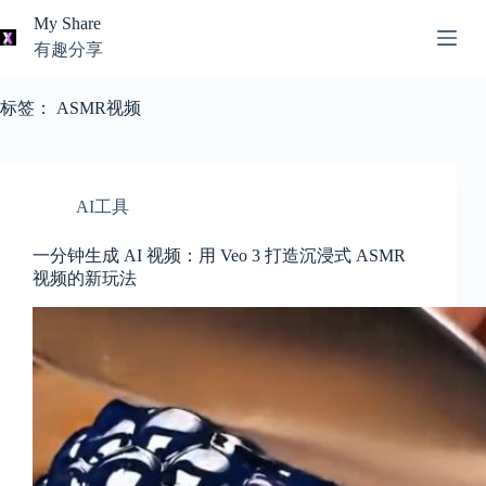
跳
My Share
过
有趣分享
内
AI
容
无
工
标签：
ASMR视频
结
具
果
导
航
关
AI工具
于
我
一分钟生成 AI 视频：用 Veo 3 打造沉浸式 ASMR
视频的新玩法
本
站
推
荐
资
源
知
识
分