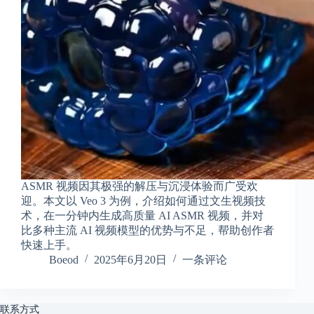
享
联
系
我
资
源
分
享
隐
私
政
ASMR 视频因其极强的解压与沉浸体验而广受欢
策
迎。本文以 Veo 3 为例，介绍如何通过文生视频技
术，在一分钟内生成高质量 AI ASMR 视频，并对
比多种主流 AI 视频模型的优势与不足，帮助创作者
快速上手。
P
Boeod
2025年6月20日
一条评论
h
y
s
i
联系方式