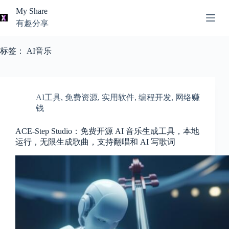
跳
My Share
过
有趣分享
内
AI
容
无
工
标签：
AI音乐
结
具
果
导
航
关
AI工具
,
免费资源
,
实用软件
,
编程开发
,
网络赚
于
钱
我
ACE-Step Studio：免费开源 AI 音乐生成工具，本地
本
运行，无限生成歌曲，支持翻唱和 AI 写歌词
站
推
荐
资
源
知
识
分