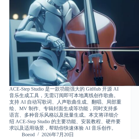
享
联
系
我
资
源
分
享
隐
私
政
策
ACE-Step Studio 是一款功能强大的 GitHub 开源 AI
音乐生成工具，无需订阅即可本地离线创作歌曲。
支持 AI 自动写歌词、人声歌曲生成、翻唱、局部重
绘、MV 制作、专辑封面生成等功能，同时支持多
P
语言、多种音乐风格以及批量生成。本文将详细介
h
绍 ACE-Step Studio 的主要功能、安装教程、硬件要
y
求以及适用场景，帮助你快速体验 AI 音乐创作。
s
Boeod
2026年7月20日
i