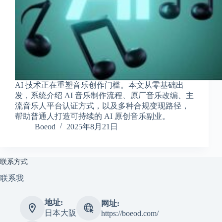
a
l
S
t
.
D
o
r
c
AI 技术正在重塑音乐创作门槛。本文从零基础出
h
发，系统介绍 AI 音乐制作流程、原厂音乐改编、主
e
s
流音乐人平台认证方式，以及多种合规变现路径，
t
帮助普通人打造可持续的 AI 原创音乐副业。
e
Boeod
2025年8月21日
r
C
e
n
联系方式
t
e
联系我
r
,
地址:
M
网址:
A
日本大阪
https://boeod.com/
0