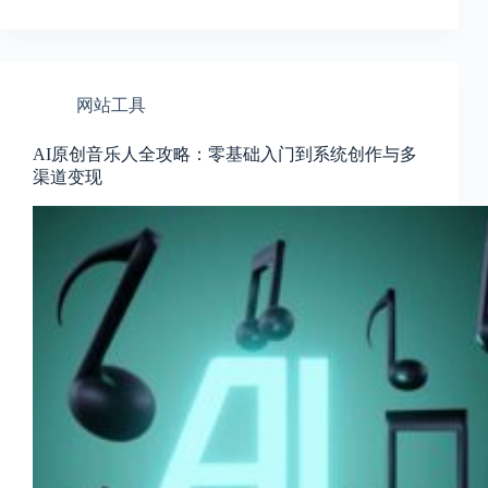
c
a
l
A
d
d
网站工具
r
e
AI原创音乐人全攻略：零基础入门到系统创作与多
s
渠道变现
s
3
0
4
N
o
r
t
h
C
a
r
d
i
n