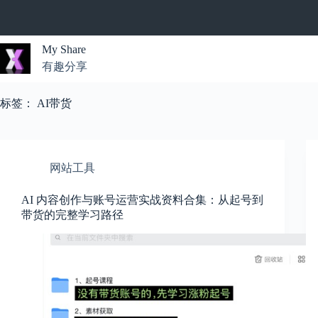
跳
过
内
My Share
容
有趣分享
无
结
标签：
AI带货
果
网站工具
AI 内容创作与账号运营实战资料合集：从起号到
带货的完整学习路径