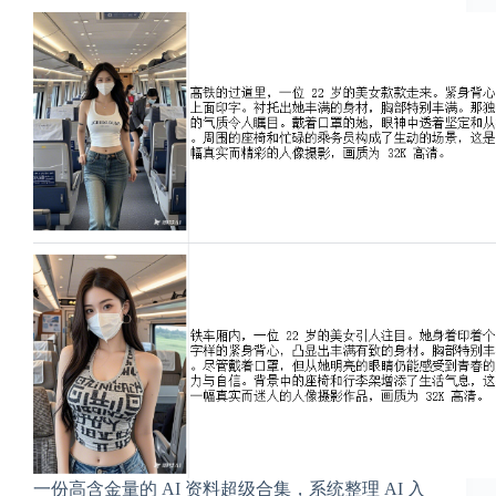
2
1
2
4
一份高含金量的 AI 资料超级合集，系统整理 AI 入