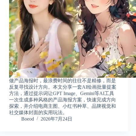
享
联
系
我
资
源
分
享
隐
私
政
做产品海报时，最浪费时间的往往不是精修，而是
策
反复寻找设计方向。本文分享一套AI绘画批量提案
方法，通过提示词让GPT Image、Gemini等AI工具
一次生成多种风格的产品海报方案，快速完成方向
探索，并介绍电商主图、小红书种草、品牌视觉和
P
社交媒体封面的实用玩法。
h
Boeod
2026年7月24日
y
s
i