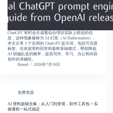
a
l
S
t
.
D
o
ChatGPT 有时会生成看似合理但实际上错误的信
r
息，这种现象被称为 AI 幻觉（AI Hallucination）。
c
本文分享 3 个实用的 ChatGPT 提示词，包括可信度
h
标签、仅依据资料回答和最终审核模式，帮助降低
e
s
AI 胡编乱造的概率，提高写作、学习、办公和内容
t
创作的准确性。
e
Boeod
2026年7月19日
r
C
e
n
t
e
免费资源
r
,
M
AI 资料超级合集：从入门到变现，软件工具包 + 实
A
操课程一站式搞定
0