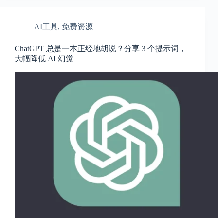
c
a
l
AI工具
,
免费资源
A
d
d
ChatGPT 总是一本正经地胡说？分享 3 个提示词，
r
大幅降低 AI 幻觉
e
s
s
3
0
4
N
o
r
t
h
C
a
r
d
i
n