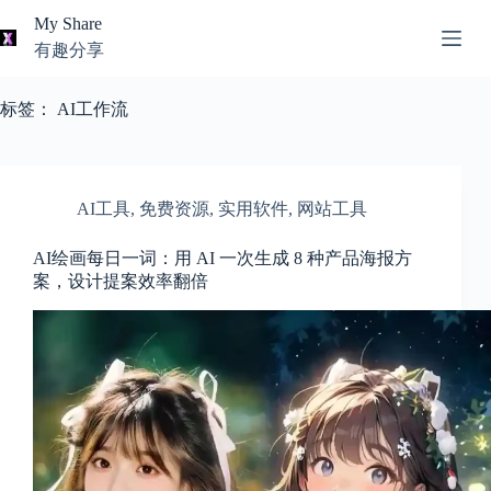
跳
My Share
过
有趣分享
内
AI
容
无
工
标签：
AI工作流
结
具
果
导
航
关
AI工具
,
免费资源
,
实用软件
,
网站工具
于
我
AI绘画每日一词：用 AI 一次生成 8 种产品海报方
案，设计提案效率翻倍
本
站
推
荐
资
源
知
识
分