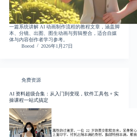
a
l
S
t
.
一篇系统讲解 AI 动画制作流程的教程文章，涵盖脚
D
本、分镜、出图、图生动画与剪辑整合，适合自媒
o
体与内容创作者学习参考。
r
Boeod
2026年1月27日
c
h
e
s
t
e
免费资源
r
C
e
AI 资料超级合集：从入门到变现，软件工具包 + 实
n
操课程一站式搞定
t
e
r
,
M
A
0