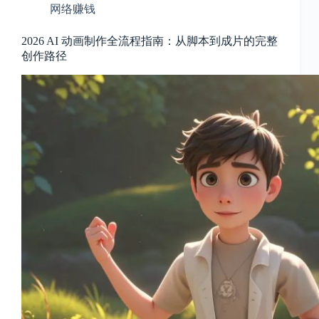
c
网络赚钱
a
l
2026 AI 动画制作全流程指南：从脚本到成片的完整
A
d
创作路径
d
r
e
s
s
3
0
4
N
o
r
t
h
C
a
r
d
i
n