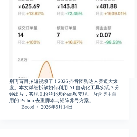
享
联
系
我
资
源
分
享
隐
私
政
别再盲目拍短视频了！2026 抖音团购达人赛道大爆
策
发。本文详细拆解如何利用 AI 自动化工具实现 3 分
钟出片，实现 0 粉丝起步的高频变现。内含博主自
用的 Python 去重脚本与矩阵养号方案。
Boeod
2026年5月14日
P
h
y
s
i