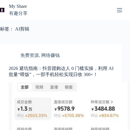
跳
My Share
过
有趣分享
内
AI
容
无
工
标签：
AI剪辑
结
具
果
导
航
关
免费资源
,
网络赚钱
于
我
2026 避坑指南：抖音团购达人 0 门槛实操，利用 AI
批量“喂饭”，一部手机轻松实现日收 300+！
本
站
推
荐
资
源
知
识
分