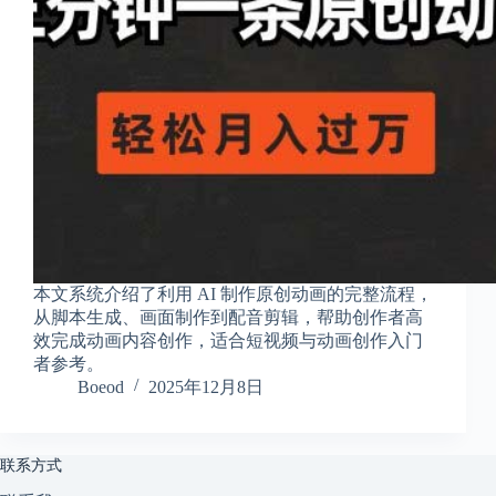
享
联
系
我
资
源
分
享
隐
私
政
本文系统介绍了利用 AI 制作原创动画的完整流程，
策
从脚本生成、画面制作到配音剪辑，帮助创作者高
效完成动画内容创作，适合短视频与动画创作入门
者参考。
Boeod
2025年12月8日
P
h
y
s
联系方式
i