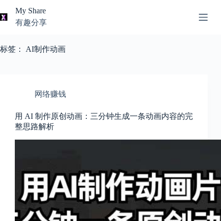
跳
My Share
过
有趣分享
内
AI
容
无
工
标签：
AI制作动画
结
具
果
导
航
关
网络赚钱
于
我
用 AI 制作原创动画：三分钟生成一条动画内容的完
整思路解析
本
站
推
荐
资
源
知
识
分