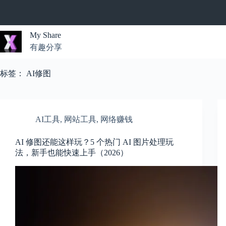
跳
过
内
My Share
容
有趣分享
无
结
标签：
AI修图
果
AI工具
,
网站工具
,
网络赚钱
AI 修图还能这样玩？5 个热门 AI 图片处理玩
法，新手也能快速上手（2026）