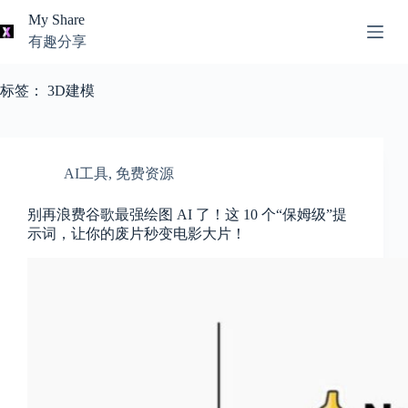
跳
My Share
过
有趣分享
内
AI
容
无
工
标签：
3D建模
结
具
果
导
航
关
AI工具
,
免费资源
于
我
别再浪费谷歌最强绘图 AI 了！这 10 个“保姆级”提
示词，让你的废片秒变电影大片！
本
站
推
荐
资
源
知
识
分