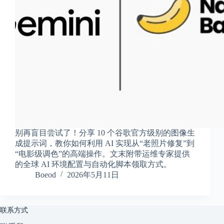
享
联
系
我
资
源
分
享
隐
私
政
别再盲目尝试了！分享 10 个谷歌官方级别的图像生
策
成提示词，教你如何利用 AI 实现从“老照片修复”到
“电影级调色”的高端操作。文末附带运维专家提供
的全球 AI 环境配置与自动化脚本领取方式。
Boeod
2026年5月11日
P
h
y
s
联系方式
i