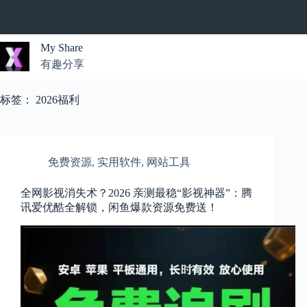
跳
过
内
My Share
容
有趣分享
无
结
标签：
2026福利
果
免费资源
,
实用软件
,
网站工具
全网影视消失术？2026 亲测最稳“影视神器”：腾
讯爱优酷全解锁，闲鱼爆款资源免费送！