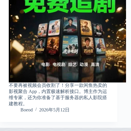
不要再被视频会员收割了！分享一款闲鱼热卖的
影视聚合 App，内置极速解析接口。博主作为运
维专家，还为你准备了基于服务器的私人影院搭
建教程。
Boeod
2026年5月12日