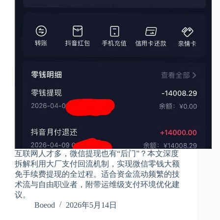
互联网人才多，微信提现也有“后门”？本文深度
拆解利用大厂支付回流机制，实现微信零钱大额
免手续费提现的全过程。适合资金流动频繁的技
术流与自由职业者，附带运维级支付环境优化建
议。
Boeod
2026年5月14日