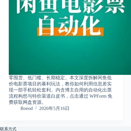
享
联
系
我
资
源
分
享
隐
私
政
零囤货、低门槛、长期稳定。本文深度拆解闲鱼低
策
价电影票项目的暴利玩法，教你如何利用信息差实
现一部手机轻松套利。内含博主自用的自动化出票
流程构想与特价渠道白皮书，点击通过 WPForm 免
费获取网盘资源。
P
Boeod
2026年5月16日
h
y
s
i
联系方式