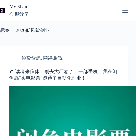
跳
My Share
过
有趣分享
内
AI
容
无
工
标签：
2026低风险创业
结
具
果
导
航
关
免费资源
,
网络赚钱
于
我
🍿 读者来信体：别去大厂卷了！一部手机，我在闲
鱼靠“卖电影票”跑通了自动化副业！
本
站
推
荐
资
源
知
识
分