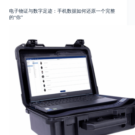
c
a
电子物证与数字足迹：手机数据如何还原一个完整
l
的“你”
A
d
d
r
e
s
s
3
0
4
N
o
r
t
h
C
a
r
d
i
n