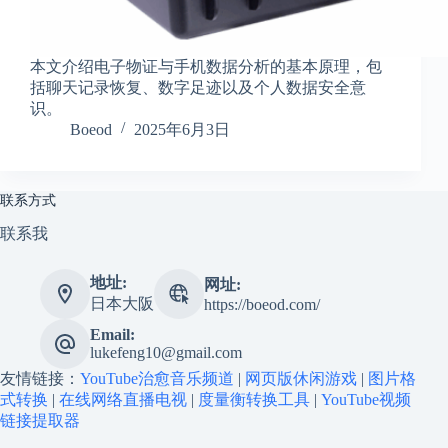
a
l
S
本文介绍电子物证与手机数据分析的基本原理，包
t
.
括聊天记录恢复、数字足迹以及个人数据安全意
D
识。
o
Boeod
2025年6月3日
r
c
h
e
联系方式
s
t
联系我
e
r
地址:
C
网址:
e
日本大阪
https://boeod.com/
n
Email:
t
lukefeng10@gmail.com
e
r
友情链接：
YouTube治愈音乐频道
|
网页版休闲游戏
|
图片格
,
式转换
|
在线网络直播电视
|
度量衡转换工具
|
YouTube视频
M
链接提取器
A
0